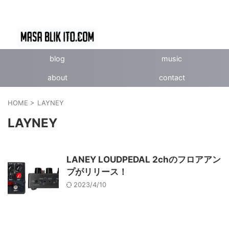
blog
music
about
contact
HOME
>
LAYNEY
LAYNEY
LANEY LOUDPEDAL 2chのフロアアン
プがリリース！
2023/4/10