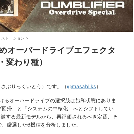
ィストーション
>
すめオーバードライブエフェクタ
・変わり種）
to(まさぶりっくいとう）です。（
@masabliks
）
おけるオーバードライブの選択肢は飽和状態にありま
グ回帰」と「システムの中核化」へとシフトしてい
を象徴する最新モデルから、再評価されるべき定番、そ
で、厳選した6機種を分析しました。