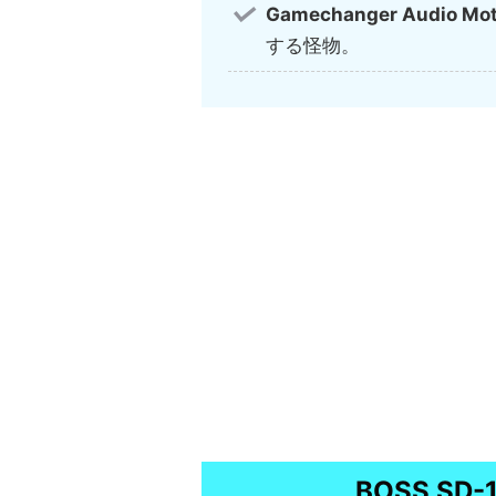
Gamechanger Audio Mot
する怪物。
BOSS SD-1