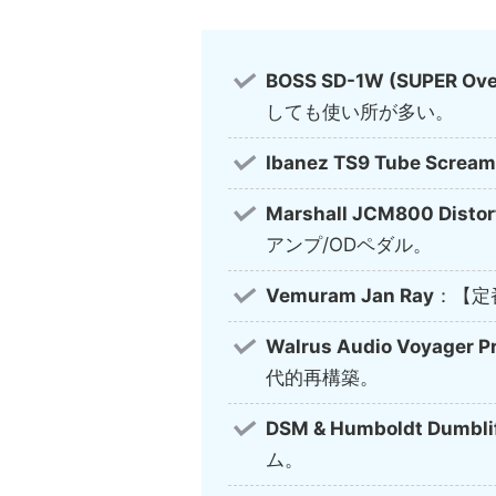
BOSS SD-1W (SUPER Ove
しても使い所が多い。
Ibanez TS9 Tube Scream
Marshall JCM800 Distor
アンプ/ODペダル。
Vemuram Jan Ray
：【定
Walrus Audio Voyager P
代的再構築。
DSM & Humboldt Dumblif
ム。