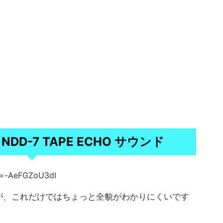
O NDD-7 TAPE ECHO サウンド
v=-AeFGZoU3dI
が、これだけではちょっと全貌がわかりにくいです