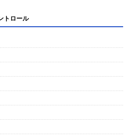
 コントロール
）