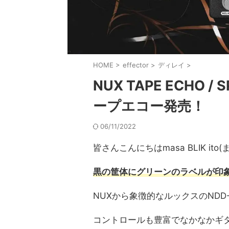
HOME
>
effector
>
ディレイ
>
NUX TAPE ECHO /
ープエコー発売！
06/11/2022
皆さんこんにちはmasa BLIK i
黒の筐体にグリーンのラベルが印象的な
NUXから象徴的なルックスのNDD-
コントロールも豊富でなかなかギ