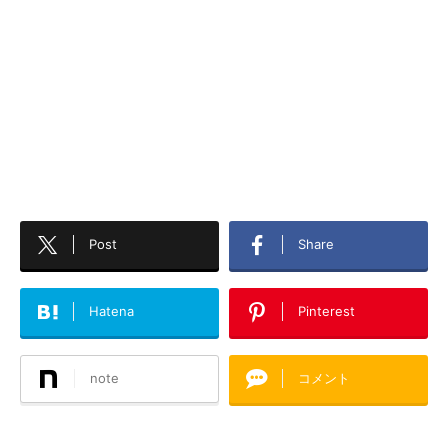
Post
Share
Hatena
Pinterest
note
コメント