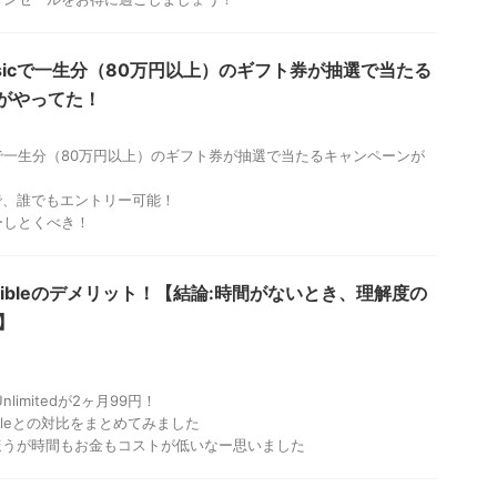
Musicで一生分（80万円以上）のギフト券が抽選で当たる
がやってた！
usicで一生分（80万円以上）のギフト券が抽選で当たるキャンペーンが
までで、誰でもエントリー可能！
ーしとくべき！
Audibleのデメリット！【結論:時間がないとき、理解度の
e】
Unlimitedが2ヶ月99円！
ibleとの対比をまとめてみました
eのほうが時間もお金もコストが低いなー思いました