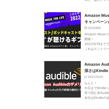
Amazon 
キャンペーン
2022/6/9
Amazon M
開催！
2022/6/19
これはエントリ
Amazon 
深さはKindl
2021/10/21
なんと！
今日までKindle 
耳で読む本Aud
自分はKindl