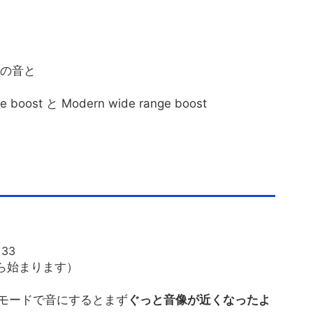
素の音と
le boost と Modern wide range boost
。
=33
から始まります）
の80'sモードで音にするとまず
ぐっと音像が近くなったよ