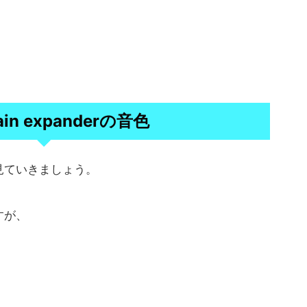
ain expanderの音色
見ていきましょう。
すが、