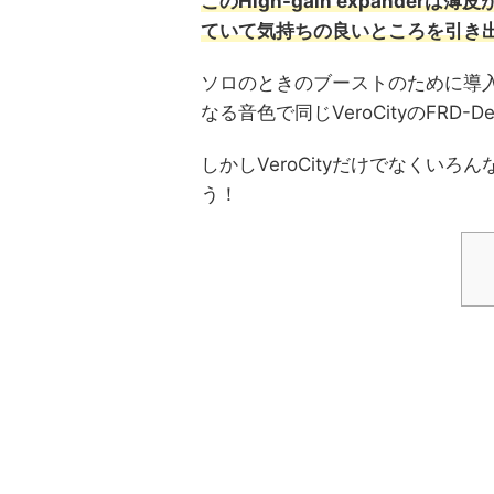
このHigh-gain expand
ていて気持ちの良いところを引き
ソロのときのブーストのために導
なる音色で同じVeroCityのFRD
しかしVeroCityだけでなくい
う！