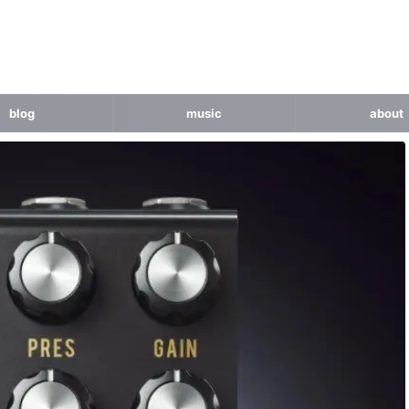
blog
music
about