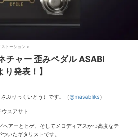
ィストーション
>
チャー 歪みペダル ASABI
IOより発表！】
to(まさぶりっくいとう）です。（
@masabliks
）
テウスアサト
ングヘアーとヒゲ、そしてメロディアスかつ高度なテ
がついたギタリストです。