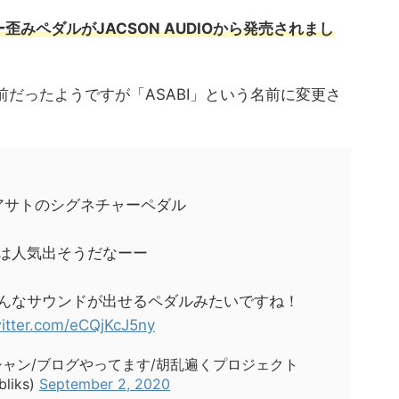
みペダルがJACSON AUDIOから発売されまし
名前だったようですが「ASABI」という名前に変更さ
アサトのシグネチャーペダル
は人気出そうだなーー
んなサウンドが出せるペダルみたいですね！
witter.com/eCQjKcJ5ny
ミュージシャン/ブログやってます/胡乱遍くプロジェクト
liks)
September 2, 2020