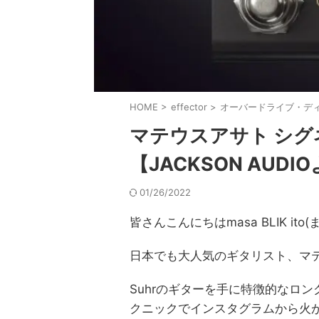
HOME
>
effector
>
オーバードライブ・デ
マテウスアサト シグネ
【JACKSON AUD
01/26/2022
皆さんこんにちはmasa BLIK i
日本でも大人気のギタリスト、マ
Suhrのギターを手に特徴的なロ
クニックでインスタグラムから火