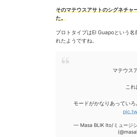
そのマテウスアサトのシグネチャー歪
た。
プロトタイプはEl Guapoという
れたようですね。
マテウス
これ
モードがかなりあっていろ
pic.t
— Masa BLIK Ito/
(@masab