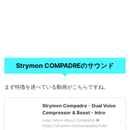
Strymon COMPADREのサウンド
まず特徴を述べている動画がこちらですね。
Strymon Compadre - Dual Voice
Compressor & Boost - Intro
Learn More About Compadre ►
https://strymon.net/compadreOrder