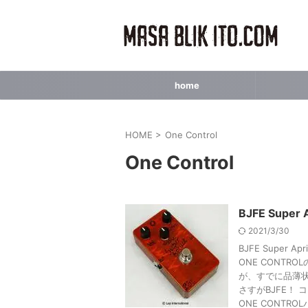
home
HOME
>
One Control
One Control
BJFE Supe
2021/3/30
BJFE Super A
ONE CONT
が、すでに品薄
さすがBJFE！
ONE CONT