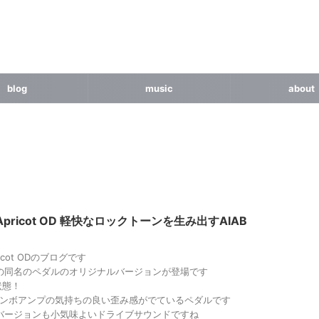
blog
music
about
r Apricot OD 軽快なロックトーンを生み出すAIAB
pricot ODのブログです
ROLの同名のペダルのオリジナルバージョンが登場です
状態！
 コンボアンプの気持ちの良い歪み感がでているペダルです
ROLバージョンも小気味よいドライブサウンドですね