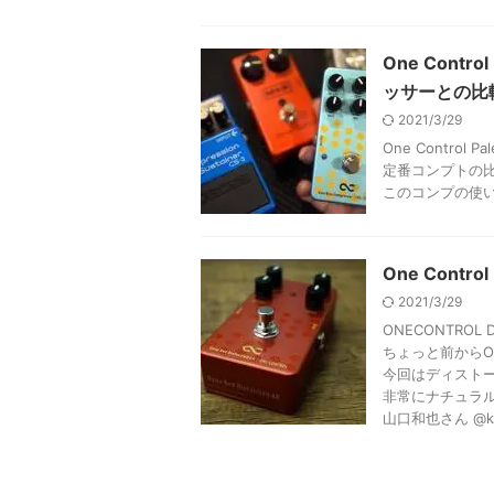
One Contr
ッサーとの比
2021/3/29
One Control 
定番コンプトの
このコンプの使
One Contro
2021/3/29
ONECONTROL D
ちょっと前からO
今回はディスト
非常にナチュラ
山口和也さん @k