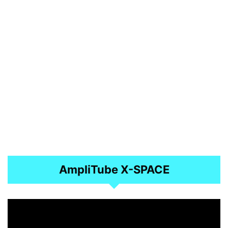
AmpliTube X-SPACE