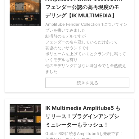
フェンダー公認の高再現度のモ
デリング【IK MULTIMEDIA】
Amplitube Fender Collection 1についてイン
プレを書いてみました
結構前のモデルですが
フェンダーの名を冠しているだけあって
妥協のないサウンドです
ボリュームを上げていくとクランチに鳴って
いくモデルも有り
他のモデリングにはない味は今でも全然使え
ました
続きを見る
IK Multimedia Amplitube5 も
リリース！プラグインアンプシ
ミュレーターもラッシュ！
Guitar RIGに続きAmplitube5も発表です！