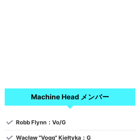
Machine Head メンバー
Robb Flynn：Vo/G
Wacław "Vogg" Kiełtyka：G