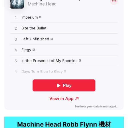
Machine Head Robb Flynn 機材