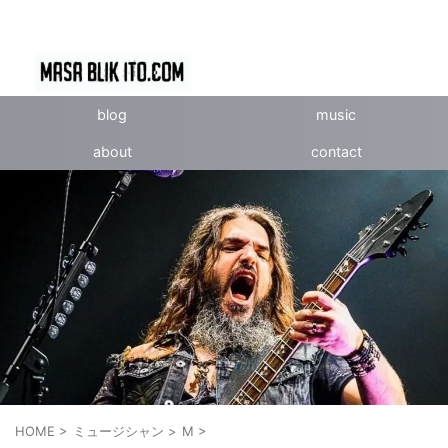
blog
music
about
contact
HOME
>
ミュージシャン
>
M
>