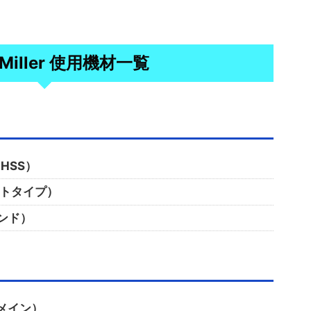
n Miller 使用機材一覧
 HSS）
トラトタイプ）
カンド）
/ メイン）