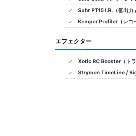
Suhr PT15 I.R.（低出
Kemper Profiler
エフェクター
Xotic RC Boost
Strymon TimeLine /