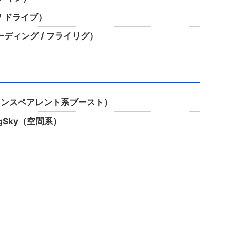
力 / ドライブ）
（レコーディング / フライリグ）
er（トランスペアレント系ブースト）
 BigSky（空間系）