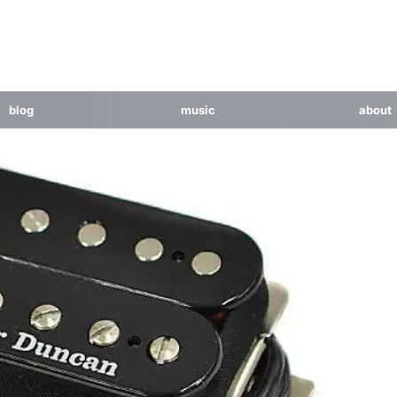
blog
music
about