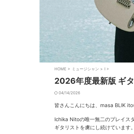
HOME
>
ミュージシャン
>
I
>
2026年度最新版 ギタリ
04/14/2026
皆さんこんにちは、masa BLIK 
Ichika Nitoの唯一無二のプ
ギタリストを虜にし続けています