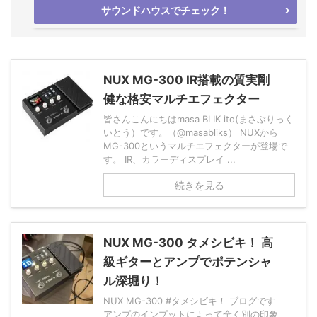
サウンドハウスでチェック！
NUX MG-300 IR搭載の質実剛
健な格安マルチエフェクター
皆さんこんにちはmasa BLIK ito(まさぶりっく
いとう）です。（@masabliks） NUXから
MG-300というマルチエフェクターが登場で
す。 IR、カラーディスプレイ ...
続きを見る
NUX MG-300 タメシビキ！ 高
級ギターとアンプでポテンシャ
ル深堀り！
NUX MG-300 #タメシビキ！ ブログです
アンプのインプットによって全く別の印象