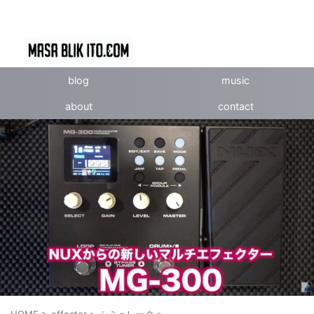
blog
music
about
contact
HOME
>
effector
>
シミュレータ
>