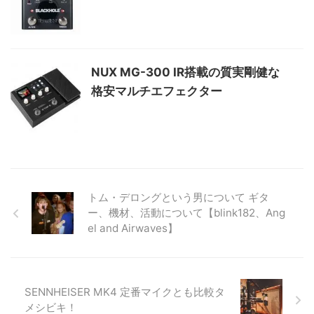
NUX MG-300 IR搭載の質実剛健な
格安マルチエフェクター
トム・デロングという男について ギタ
ー、機材、活動について【blink182、Ang
el and Airwaves】
SENNHEISER MK4 定番マイクとも比較タ
メシビキ！