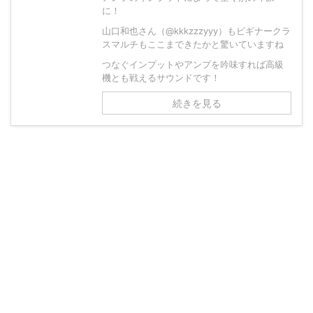
に！
山口和也さん（@kkkzzzyyy）もビギナークラ
スマルチもここまできたかと驚いていますね
つなぐインプットやアンプを吟味すれば高級
機とも戦えるサウンドです！
続きを見る