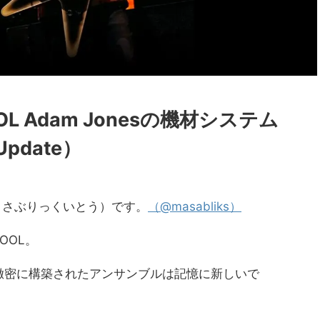
 Adam Jonesの機材システム
 Update）
to(まさぶりっくいとう）です。
（@masabliks）
OOL。
緻密に構築されたアンサンブルは記憶に新しいで