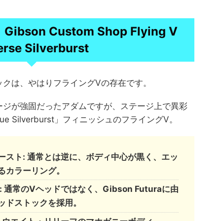
son Custom Shop Flying V
rse Silverburst
ックは、やはりフライングVの存在です。
ージが強固だったアダムですが、ステージ上で異彩
que Silverburst」フィニッシュのフライングV。
ースト: 通常とは逆に、ボディ中心が黒く、エッ
るカラーリング。
: 通常のVヘッドではなく、Gibson Futuraに由
ッドストックを採用。