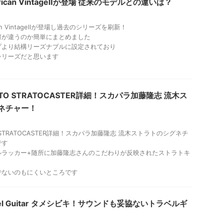
merican VintageⅡが登場 従来のモデルとの違いは？
rican VintageⅡが登場し過去のシリーズを刷新！
何が違うのか簡単にまとめました
プより結構リーズナブルに設定されており
シリーズだと思います
KATO STRATOCASTER詳細！スカパラ加藤隆志 流木ス
ネチャー！
ATO STRATOCASTER詳細！スカパラ加藤隆志 流木ストラトのシグネチ
です
ルラッカー+随所に加藤隆志さんのこだわりが反映されたストラトキ
でないのもにくいところです
ravel Guitar タメシビキ！サウンドも妥協ないトラベルギ