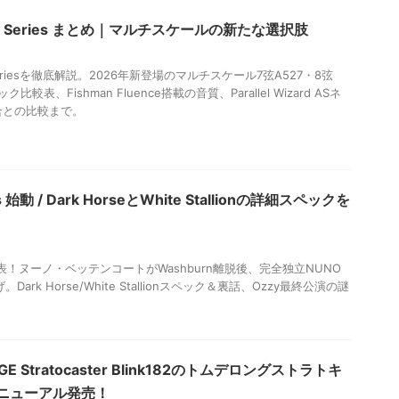
lpha Series まとめ｜マルチスケールの新たな選択肢
ha Seriesを徹底解説。2026年新登場のマルチスケール7弦A527・8弦
比較表、Fishman Fluence搭載の音質、Parallel Wizard ASネ
合との比較まで。
rs 始動 / Dark HorseとWhite Stallionの詳細スペックを
ars発表！ヌーノ・ベッテンコートがWashburn離脱後、完全独立NUNO
。Dark Horse/White Stallionスペック＆裏話、Ozzy最終公演の謎
GE Stratocaster Blink182のトムデロングストラトキ
ニューアル発売！