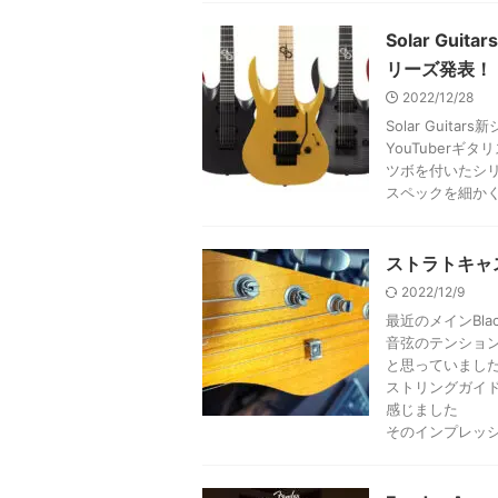
Solar Gui
リーズ発表！
2022/12/28
Solar Guita
YouTuberギタ
ツボを付いたシ
スペックを細か
ストラトキャ
2022/12/9
最近のメインBl
音弦のテンショ
と思っていまし
ストリングガイ
感じました
そのインプレッ