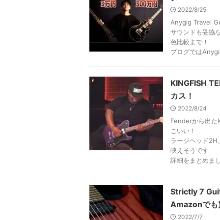
2022/8/25
Anygig Trave
サウンドも妥協
色比較まで！
ブログではAny
KINGFISH
カス！
2022/8/24
Fenderから出た
こいい！
ラージヘッド2
映えそうです
詳細をまとめま
Strictly 
Amazonで
2022/7/7