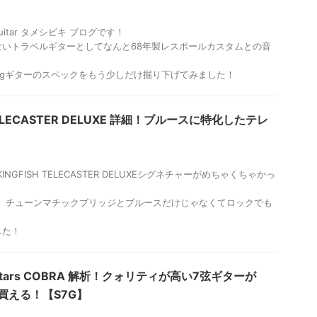
l Guitar タメシビキ ブログです！
ないトラベルギターとしてなんと68年製レスポールカスタムとの音
gigギターのスペックをもう少しだけ掘り下げてみました！
 TELECASTER DELUXE 詳細！ブルースに特化したテレ
KINGFISH TELECASTER DELUXEシグネチャーがめちゃくちゃかっ
H、チューンマチックブリッジとブルースだけじゃなくてロックでも
した！
7 Guitars COBRA 解析！クォリティが高い7弦ギターが
も買える！【S7G】