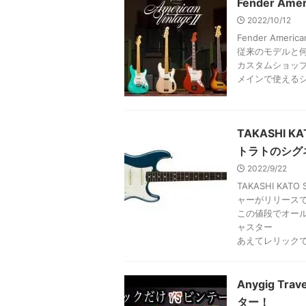
Fender A
2022/10/12
Fender Ame
従来のモデルと
カスタムショッ
メインで使える
TAKASHI 
トラトのシグ
2022/9/22
TAKASHI K
ャーがリリース
この値段でオー
ャスター
あえてレリック
Anygig T
ター！