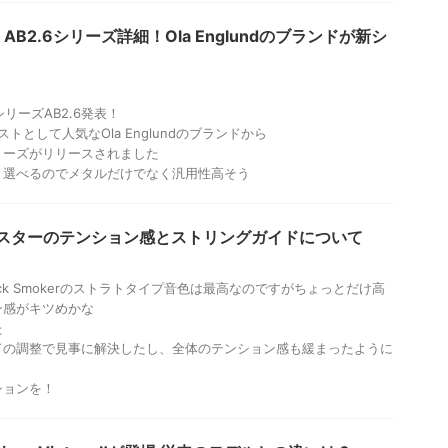
tars AB2.6シリーズ詳細！Ola Englundのブランドが新シ
rs新シリーズAB2.6発表！
リストとして人気なOla Englundのブランドから
リーズがリリースされました
く選べるのでメタルだけでなく汎用性高そう
スターのテンション感とストリングガイドについて
ack Smokerのストラトタイプ音色は最高なのですがちょっとだけ高
ン感がキツめかな
た
ドの調整で見事に解決したし、全体のテンション感も緩まったように
ションを！