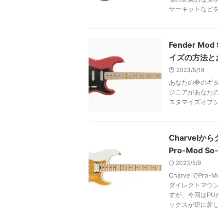
サーキットなど
Fender 
イズの方法と
2023/5/18
あなたの夢のギター
ジニアがあなた
スタマイズオプ
Charve
Pro-Mod 
2023/5/9
CharvelでPr
ダイレクトマウン
すが、今回はP
ックスが逆に新