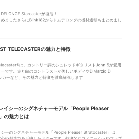
DELONGE Starcasterが復活！
めましたさらにBlink182からトムデロングの機材遷移もまとめまし
HOST TELECASTERの魅力と特徴
st Telecaster®は、カントリー調のシュレッドギタリストJohn 5が愛用
ーです。赤と白のコントラストが美しいボディやDiMarzio D
ハムバッカーなど、その魅力と特徴を徹底解説します
イシーのシグネチャーモデル「People Pleaser
ter」の魅力とは
のシグネチャーモデル「People Pleaser Stratocaster」は、
求心や創造力を反映したギターです。特徴的なフィニッシュやファズ