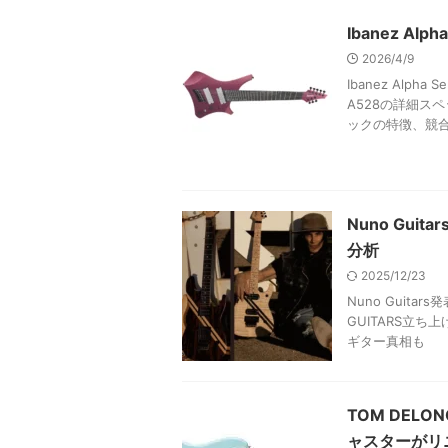
Ibanez A
2026/4/9
Ibanez Alp
A528の詳細スペック
ックの特徴、競
Nuno Guita
分析
2025/12/23
Nuno Guit
GUITARS立ち上げ
ギター真相も
TOM DELON
ャスターがリ