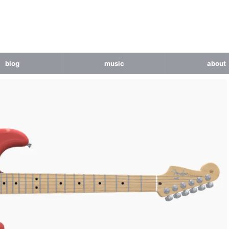
blog
music
about