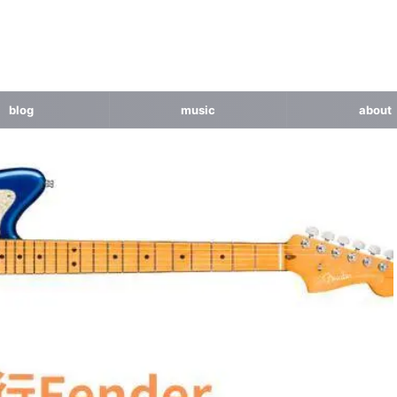
blog
music
about