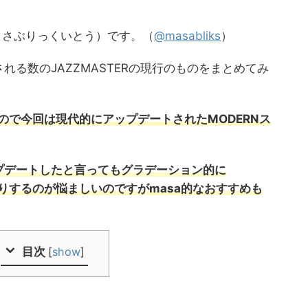
to(まさぶりっくいとう）です。（
@masabliks
）
る数のJAZZMASTERの現行のものをまとめてみ
たので今回は現代的にアップデートされたMODERNス
プデートしたと言ってもグラデーション的に
たりするのが悩ましいのですがmasa的なおすすめも
目次
[
show
]