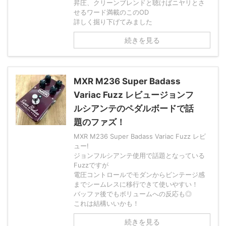
昇圧、クリーンブレンドと聴けばニヤリとさ
せるワード満載のこのOD
詳しく掘り下げてみました
続きを見る
MXR M236 Super Badass
Variac Fuzz レビュージョンフ
ルシアンテのペダルボードで話
題のファズ！
MXR M236 Super Badass Variac Fuzz レビ
ュー!
ジョンフルシアンテ使用で話題となっている
Fuzzですが
電圧コントロールでモダンからビンテージ感
までシームレスに移行できて使いやすい！
バッファ後でもボリュームへの反応も◎
これは結構いいかも！
続きを見る