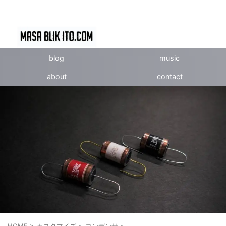
blog
music
about
contact
HOME
>
カスタマイズ
>
コンデンサ
>