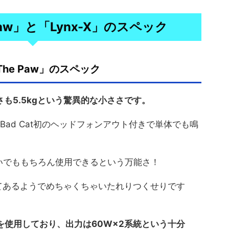
aw」と「Lynx-X」のスペック
The Paw」のスペック
重さも5.5kgという驚異的な小ささです。
ad Cat初のヘッドフォンアウト付きで単体でも鳴
いでももちろん使用できるという万能さ！
載してあるようでめちゃくちゃいたれりつくせりです
×1を使用しており、出力は60W×2系統という十分