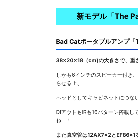
新モデル「The P
Bad Catポータブルアンプ「
38×20×18（cm)の大きさで、
しかも6インチのスピーカー付き、B
らせる上、
ヘッドとしてキャビネットにつな
DIアウトもIRも16パターン搭
ね…！
また真空管は12AX7×2とEF86