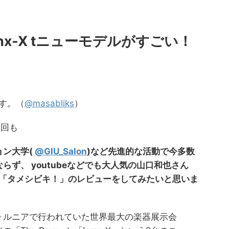
w,Lynx-X tニューモデルがすごい！
です。（
@masabliks
）
今回も
ョン大学(
@GIU_Salon
)など先進的な活動で今多数
ず、 youtubeなどでも大人気の山口和也さん
動画「タメシビキ！」のレビューをしてみたいと思いま
ォルニアで行われていた世界最大の楽器展示会