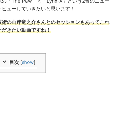
atの「The Paw」と「Lynx-X」という2台のニュー
レビューしていきたいと思います！
技術の山岸竜之介さんとのセッションもあってこれ
ただきたい動画ですね！
目次
[
show
]