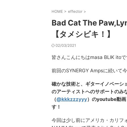
HOME
>
effector
>
Bad Cat The Pa
【タメシビキ！】
02/03/2021
皆さんこんにちはmasa BLIK ito
前回のSYNERGY Ampsに続いて
確かな技術と、ギターイノベーシ
のアーティストへのサポートのみなら
（
@kkkzzzyyy
）のyoutube
す！
今回は少し前にアメリカ・カリフ