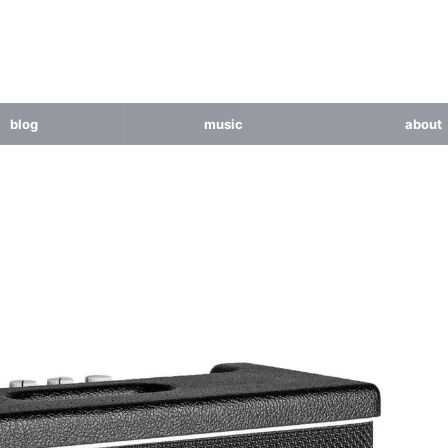
blog
music
about