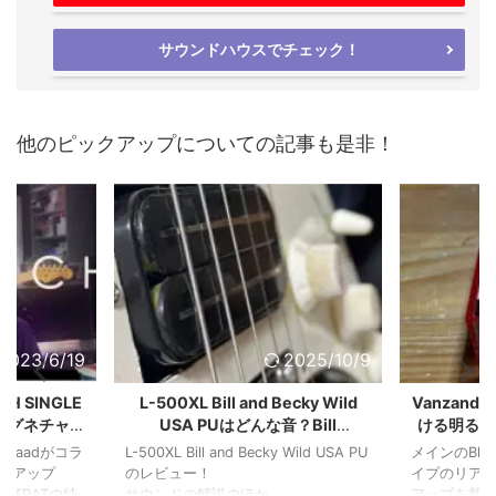
サウンドハウスでチェック！
他のピックアップについての記事も是非！
2023/6/19
2025/10/9
YCH SINGLE
L-500XL Bill and Becky Wild
Vanzand
adシグネチャー
USA PUはどんな音？Bill
ける明るさ
クアップが出
Lawrenceとの違いは？
りの
massaadがコラ
L-500XL Bill and Becky Wild USA PU
メインのBla
クアップ
のレビュー！
イプのリアにV
IL STRATの特
サウンドの解説のほか、
アップを載