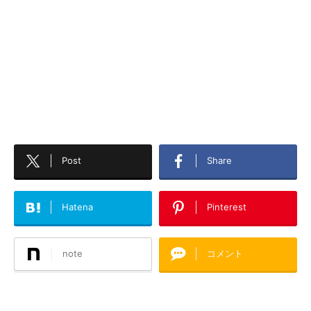
Post
Share
Hatena
Pinterest
note
コメント