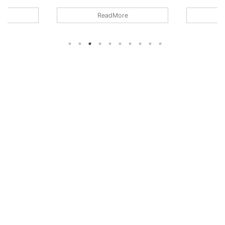
ラトで歪ませ
Bill Lawrence、Dimebuckerとの違い
明るくて暴
ReadMore
ッチ！
も解説します。
さすがだな
最近地味な印象
見直しまし