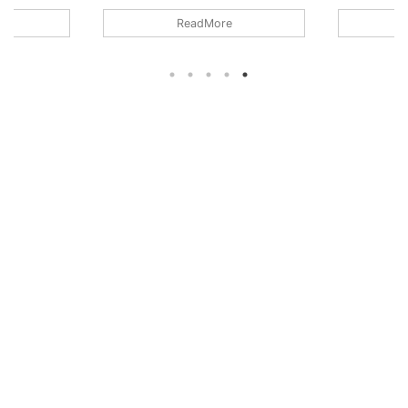
発表されてます
トップレベルに汎用性が高いピックア
Bill Lawre
ReadMore
A3761Cギター
ップなので印象からの地味さがもった
も解説しま
いうピックア
いないですね～！
owderという
スです。
ネックとブリッジの
用のシングル
ています。
に重点を置
..