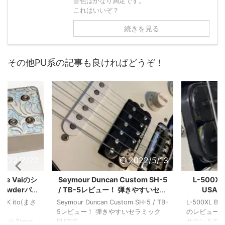
音色はかなり満足です。
これはいいぞ？
続きを見る
その他PU系の記事も良ければどうぞ！
2022/7/22
2022/5/13
teve Vaiのシ
Seymour Duncan Custom SH-5
L-500XL 
Powderバー
/ TB-5レビュー！ 弾きやすいセラ
USA 
！
ミックPU!
Law
K ito(まさ
Seymour Duncan Custom SH-5 / TB-
L-500XL Bil
5レビュー！ 弾きやすいセラミック
のレビュー
ioからSteve
PUです
サウンドの