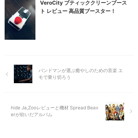
VeroCity ブティッククリーンブース
ト レビュー 高品質ブースター！
バンドマンが選ぶ癒やしのための音楽 エ
モで乗り切ろう
hide Ja,Zooレビューと機材 Spread Beav
erが紡いだアルバム