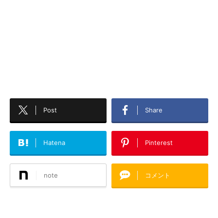
Post
Share
Hatena
Pinterest
note
コメント