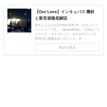
【Our Love】インキュバス 機材
と新音源徹底解説
皆さんこんにちはmasa BLIK ito（まさぶりっ
くいとう）です。（@masabliks） 今回はヘヴ
ィロック、ラウドロック、オルタナティブと
90年代に隆盛を誇ったバンド、In ...
続きを見る