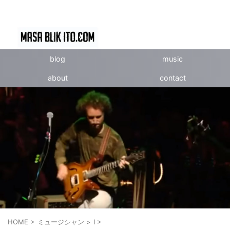
blog
music
about
contact
HOME
>
ミュージシャン
>
I
>