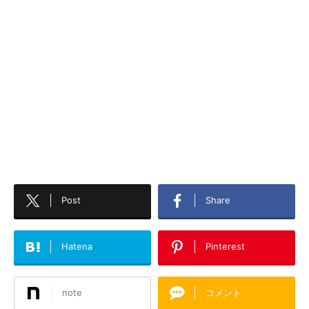
Post
Share
Hatena
Pinterest
note
コメント