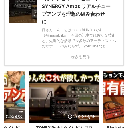
SYNERGY Amps リアルチュー
ブアンプを理想の組み合わせ
に！
皆さんこんにちはmasa BLIK itoです。
（@masabliks） 今回の記事では確かな技術
と、先進的な活動で今多数のアーティストへ
のサポートのみならず、 youtubeなど ...
続きを見る
2023/4/3
2023/3/15
CE タメシビ
TONEX Pedal タメシビキ ブロ
Blackst