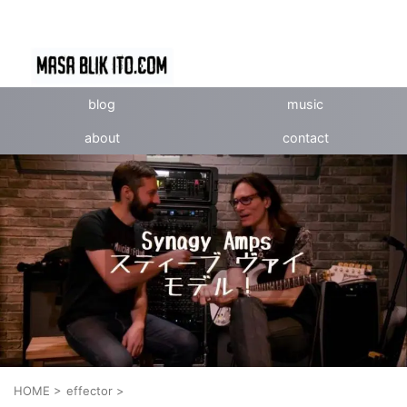
blog
music
about
contact
HOME
>
effector
>