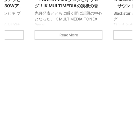
ス30Wアン
グ！IK MULTIMEDIAの実機の音色
サウンド
と機能詳細！
 タメシビキ ブ
先月発表とともに瞬く間に話題の中心
Blackstar
となった、IK MULTIMEDIA TONEX
グ!
たらNUXは
Pedal
前にまとめ
タメシビキ ブログです！
AMPED2
ReadMore
クリーン、クランチ、ディストーショ
今回はサウ
ンのアンプの生感がすばらしい！
に伝わって
もうすこし掘り下げてブログ化しまし
機能を掘り
ンプとのサウ
た
緒にどうぞ
います
り下げてみま