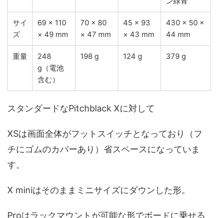
ン緑青
サイ
69 × 110
70 × 80
45 × 93
430 × 50 ×
ズ
× 49 mm
× 47 mm
× 43 mm
44 mm
重量
248
198 g
124 g
379 g
g（電池
含む）
スタンダードなPitchblack Xに対して
XSは画面全体がフットスイッチとなっており（フ
チにゴムのカバーあり）省スペースになっていま
す。
X miniはそのままミニサイズにダウンした形。
Proはラックマウントが可能な形でボードに乗せる