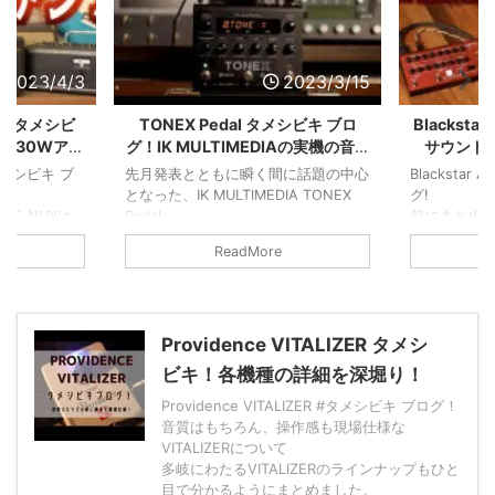
2023/4/3
2023/3/15
CE タメシビ
TONEX Pedal タメシビキ ブロ
Blackst
ス30Wアン
グ！IK MULTIMEDIAの実機の音色
サウンド
と機能詳細！
 タメシビキ ブ
先月発表とともに瞬く間に話題の中心
Blackstar
となった、IK MULTIMEDIA TONEX
グ!
たらNUXは
Pedal
前にまとめ
タメシビキ ブログです！
AMPED2
ReadMore
クリーン、クランチ、ディストーショ
今回はサウ
ンのアンプの生感がすばらしい！
に伝わって
もうすこし掘り下げてブログ化しまし
機能を掘り
ンプとのサウ
た
緒にどうぞ
います
Providence VITALIZER タメシ
り下げてみま
ビキ！各機種の詳細を深堀り！
Providence VITALIZER #タメシビキ ブログ！
音質はもちろん、操作感も現場仕様な
VITALIZERについて
多岐にわたるVITALIZERのラインナップもひと
目で分かるようにまとめました。