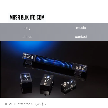
blog
music
about
contact
HOME
>
effector
>
その他
>