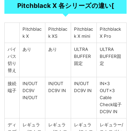
Pitchblack X 各シリーズの違い[
Pitchblac
Pitchblac
Pitchblac
Pitchblack
k X
k XS
k X mini
X Pro
バイ
あり
あり
ULTRA
ULTRA
パス
BUFFER
BUFFER固
切り
固定
定
替え
接続
IN/OUT
IN/OUT
IN/OUT
IN×3
端子
DC9V
DC9V IN
DC9V IN
OUT×3
IN/OUT
Cable
Check端子
DC9V IN
ディ
レギュラ
レギュラ
レギュラ
レギュラー/