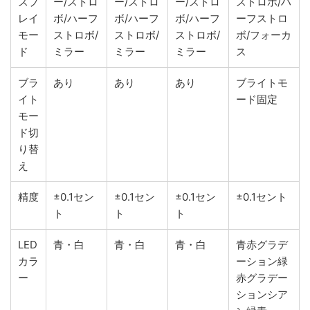
スプ
ー/ストロ
ー/ストロ
ー/ストロ
ストロボ/ハ
レイ
ボ/ハーフ
ボ/ハーフ
ボ/ハーフ
ーフストロ
モー
ストロボ/
ストロボ/
ストロボ/
ボ/フォーカ
ド
ミラー
ミラー
ミラー
ス
ブラ
あり
あり
あり
ブライトモ
イト
ード固定
モー
ド切
り替
え
精度
±0.1セン
±0.1セン
±0.1セン
±0.1セント
ト
ト
ト
LED
青・白
青・白
青・白
青赤グラデ
カラ
ーション緑
ー
赤グラデー
ションシア