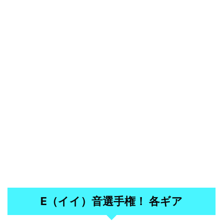
E（イイ）音選手権！ 各ギア