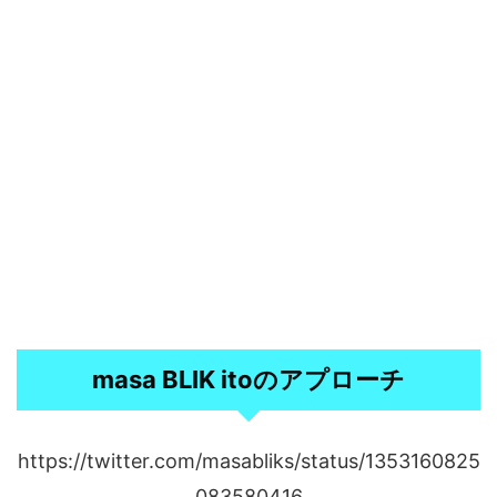
masa BLIK itoのアプローチ
https://twitter.com/masabliks/status/1353160825
083580416