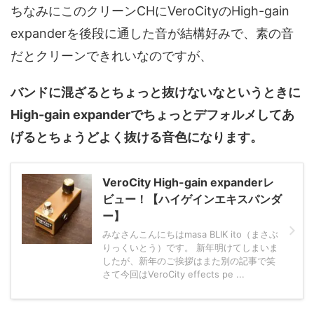
ちなみにこのクリーンCHにVeroCityのHigh-gain
expanderを後段に通した音が結構好みで、素の音
だとクリーンできれいなのですが、
バンドに混ざるとちょっと抜けないなというときに
High-gain expanderでちょっとデフォルメしてあ
げるとちょうどよく抜ける音色になります。
VeroCity High-gain expanderレ
ビュー！【ハイゲインエキスパンダ
ー】
みなさんこんにちはmasa BLIK ito（まさぶ
りっくいとう）です。 新年明けてしまいま
したが、新年のご挨拶はまた別の記事で笑
さて今回はVeroCity effects pe ...