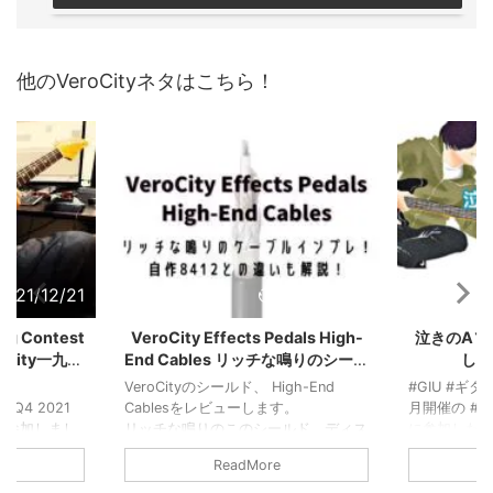
他のVeroCityネタはこちら！
2021/12/21
2021/10/21
ng Contest
VeroCity Effects Pedals High-
泣きのAソ
City一九八
End Cables リッチな鳴りのシール
した
69】
ド 自作8412との違いは？
VeroCityのシールド、 High-End
#GIU #ギ
Q4 2021
Cablesをレビューします。
月開催の #
estに参加しまし
リッチな鳴りのこのシールド、ディス
に参加した
トーションサウンドだけでなくクリー
ました！
ReadMore
1987エミュレー
ンでも説得力があります。
VeroCityの
イルという黄
自作8412との違いもインプレしま
性が◎！