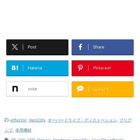
Post
Share
Hatena
Pinterest
note
コメント
-
effector
,
VeroCity
,
オーバードライブ・ディストーション
,
プリア
ンプ
,
使用機材
-
BE-100
,
FRD-Deluxe
,
friedman
,
VeroCity
,
VeroCity effects