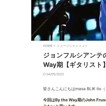
HOME
>
ミュージシャン
>
J
>
ジョンフルシアンテの機
Way期【ギタリスト
04/05/2022
皆さんこんにちはmasa BLIK i
今回はBy the Way期のJohn 