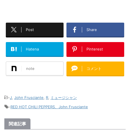
Post
Share
Hatena
Pinterest
note
コメント
-
J
,
John Frusciante
,
R
,
ミュージシャン
-
RED HOT CHILI PEPPERS、John Frusciante
関連記事