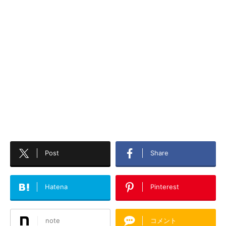
Post
Share
Hatena
Pinterest
note
コメント