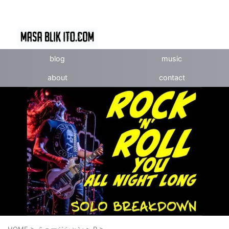
blog
music
about
contact
HOME
>
ミュージシャン
>
P
>