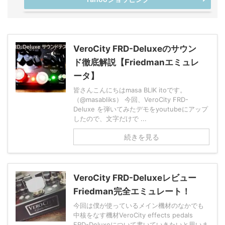
VeroCity FRD-Deluxeのサウン
ド徹底解説【Friedmanエミュレ
ータ】
皆さんこんにちはmasa BLIK itoです。
（@masabliks） 今回、VeroCity FRD-
Deluxe を弾いてみたデモをyoutubeにアップ
したので、文字だけで ...
続きを見る
VeroCity FRD-Deluxeレビュー
Friedman完全エミュレート！
今回は僕が使っているメイン機材のなかでも
中核をなす機材VeroCity effects pedals
FRD-Deluxeについて書いていきたいと思いま