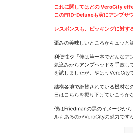
これに関してはどの VeroCity e
このFRD-Deluxeも
実にアンプサ
レスポンスも、ピッキングに対す
歪みの美味しいところがギュッと
利便性や「俺は竿一本でどんなア
気込みからアンプヘッドを手放し
を試しましたが、やはりVeroCi
結構各地で絶賛されている機材な
日はこちらを掘り下げていこうか
僕はFriedmanの黒のイメージ
ルもあるのがVeroCityの魅力です