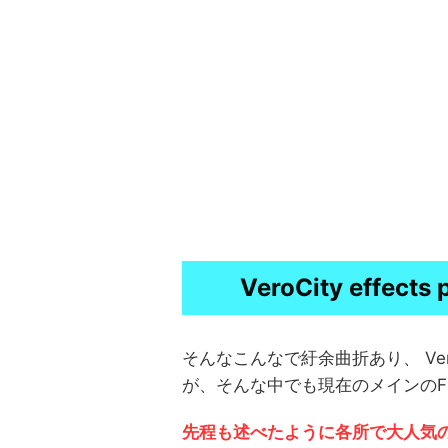
VeroCity effects 
そんなこんなで紆余曲折あり、 VeroC
が、そんな中でも現在のメインのFR
先程も述べたように各所で大人気のFr