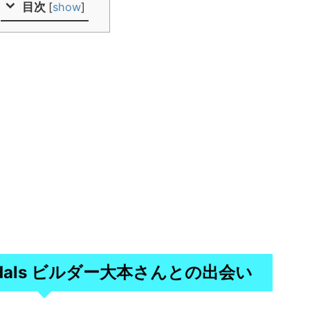
目次
[
show
]
dals
ビルダー大本さんとの出会い