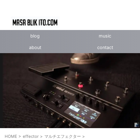
blog
music
about
contact
HOME
>
effector
>
マルチエフェクター
>