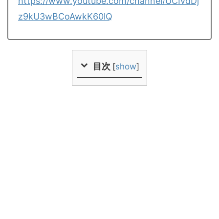
https://www.youtube.com/channel/UCIvdDj
z9kU3wBCoAwkK60lQ
目次
[
show
]