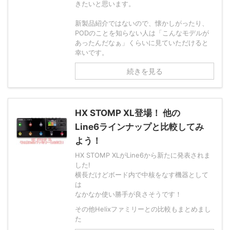
きたいと思います。
新製品紹介ではないので、懐かしがったり、
PODのことを知らない人は「こんなモデルが
あったんだなぁ」くらいに見ていただけると
幸いです。
続きを見る
HX STOMP XL登場！ 他の
Line6ラインナップと比較してみ
よう！
HX STOMP XLがLine6から新たに発表されま
した!
横長だけどボード内で中核をなす機器として
は
なかなか使い勝手が良さそうです！
その他Helixファミリーとの比較もまとめまし
た