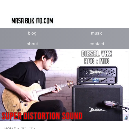
blog
music
about
contact
HOME
>
アンプ
>