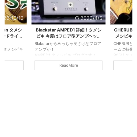
022/10/13
2023/4/5
alcyon タメシ
Blackstar AMPED1 詳細！タメシ
CHERUB 
バードライブ
ビキ 今度はフロア型アンプヘッド
メシビキ！
？
だ！
ー
Blakstarからめっちゃ良さげなフロア
CHERUB
rive タメシビキ
アンプが！
ームに特化し
AMPED1 タメシビキ ブログです！
905Li タ
点と言える歪
・軽量
TCのクリッ
ReadMore
・素直な100W出音
も十分耐え
わしくまとめ
・豊富な出力
さらにオフ
とボードに載せられるアンプとしてか
もあって注
なり使い勝手が良さそう
少しだけ機
機能をもう少しだけ掘り下げてみまし
た！