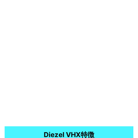
Diezel VHX特徴