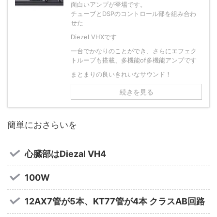
面白いアンプが登場です。
チューブとDSPのコントロール部を組み合わ
せた
Diezel VHXです
一台でかなりのことができ、さらにエフェク
トループも搭載、多機能of多機能アンプです
まとまりの良いきれいなサウンド！
続きを見る
簡単におさらいを
心臓部はDiezal VH4
100W
12AX7管が5本、KT77管が4本 クラスAB回路