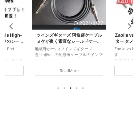
2021/10/21
2021/8/27
dals High-
ツインズギターズ 阿修羅ケーブル
Zaolla v
チな鳴りのシール
ヌケが良く素直なシールドケーブ
ター タメ
の違いは？
ル
gh-End
地蔵寺ホール/ツインズギターズ
Zaolla vs
す。
@jizojihall の阿修羅ケーブルのインプ
す
ルド、ディス
レ記事です
各代理店の
でなくクリー
プラグもハンダもこだわりのもので
掛けたブラ
ReadMore
。
音もツヤ感がありマスキングされにく
ので結構ス
ンプレしま
い音像で使いやすいケーブルですね
っています
しばらく使ってみて2524を使用して
いるのも狙いがあるのかなーと感じま
す