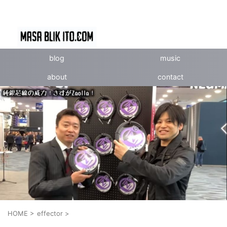
blog
music
about
contact
HOME
>
effector
>