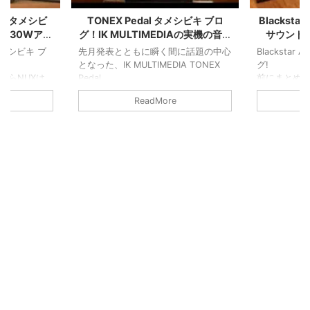
CE タメシビ
TONEX Pedal タメシビキ ブロ
Blackst
ス30Wアン
グ！IK MULTIMEDIAの実機の音色
サウンド
と機能詳細！
 タメシビキ ブ
先月発表とともに瞬く間に話題の中心
Blackstar
となった、IK MULTIMEDIA TONEX
グ!
たらNUXは
Pedal
前にまとめ
タメシビキ ブログです！
AMPED2
ReadMore
クリーン、クランチ、ディストーショ
今回はサウ
ンのアンプの生感がすばらしい！
に伝わって
もうすこし掘り下げてブログ化しまし
機能を掘り
ンプとのサウ
た
緒にどうぞ
います
り下げてみま